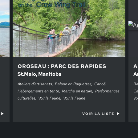
OROSEAU : PARC DES RAPIDES
A
St.Malo, Manitoba
A
Ateliers d’artisanats
Balade en Raquettes
Canoë
Ba
Hébergements en tente
Marche en nature
Performances
Ca
culturelles
Voir la Faune
Voir la Faune
Vo
VOIR LA LISTE