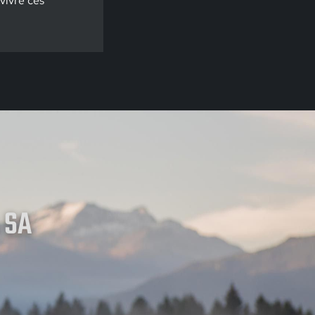
 vivre ces
 SA