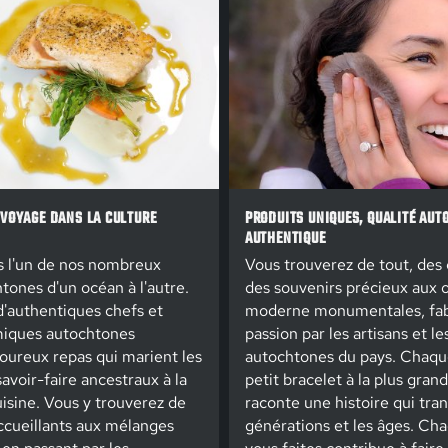
 VOYAGE DANS LA CULTURE
PRODUITS UNIQUES, QUALITÉ AUT
AUTHENTIQUE
 l'un de nos nombreux
Vous trouverez de tout, des
tones d'un océan à l'autre.
des souvenirs précieux aux 
 d'authentiques chefs et
moderne monumentales, fab
miques autochtones
passion par les artisans et l
oureux repas qui marient les
autochtones du pays. Chaque
savoir-faire ancestraux à la
petit bracelet à la plus gran
isine. Vous y trouverez de
raconte une histoire qui tra
accueillants aux mélanges
générations et les âges. Ch