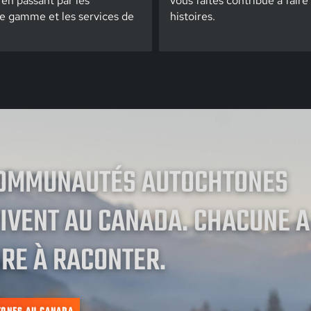
 en passant par les
vous faites contribue à faire
de gamme et les services de
histoires.
COMMUNAUTÉS AUTOCHTONES
IVENT AU CANADA. CHACUNE A
RE À RACONTER.