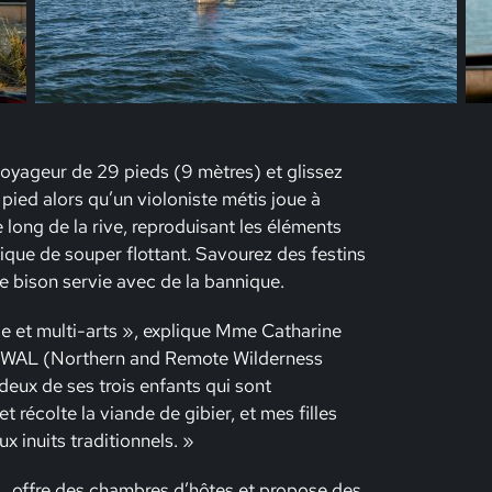
oyageur de 29 pieds (9 mètres) et glissez
 pied alors qu’un violoniste métis joue à
long de la rive, reproduisant les éléments
nique de souper flottant. Savourez des festins
 bison servie avec de la bannique.
le et multi-arts », explique Mme Catharine
NARWAL (Northern and Remote Wilderness
 deux de ses trois enfants qui sont
 récolte la viande de gibier, et mes filles
x inuits traditionnels. »
 offre des chambres d’hôtes et propose des