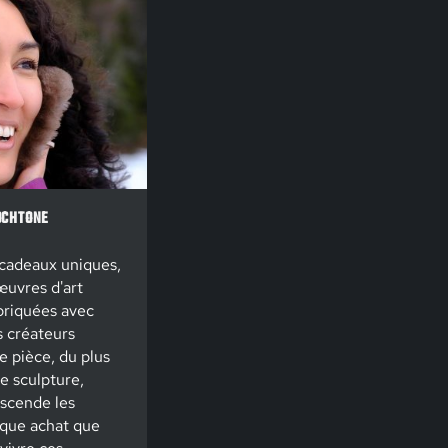
OCHTONE
 cadeaux uniques,
œuvres d'art
riquées avec
es créateurs
 pièce, du plus
de sculpture,
nscende les
aque achat que